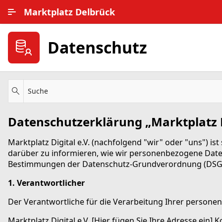
Zum Hauptinhalt wechseln
Marktplatz Delbrück
Alle Ortsteile
Datenschutz
Impressum
Nutzungsbedingungen
Suche
Datenschutz
Datenschutzerklärung „Marktplatz D
Marktplatz Digital e.V. (nachfolgend "wir" oder "uns") is
darüber zu informieren, wie wir personenbezogene Daten
Bestimmungen der Datenschutz-Grundverordnung (DSG
1. Verantwortlicher
Der Verantwortliche für die Verarbeitung Ihrer person
Marktplatz Digital e.V. [Hier fügen Sie Ihre Adresse ein] 