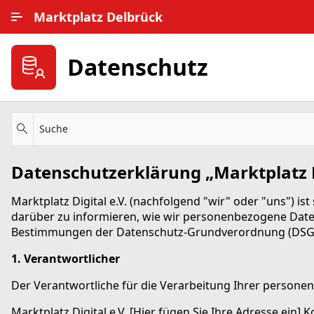
Zum Hauptinhalt wechseln
Marktplatz Delbrück
Alle Ortsteile
Datenschutz
Impressum
Nutzungsbedingungen
Suche
Datenschutz
Datenschutzerklärung „Marktplatz D
Marktplatz Digital e.V. (nachfolgend "wir" oder "uns") is
darüber zu informieren, wie wir personenbezogene Daten
Bestimmungen der Datenschutz-Grundverordnung (DSG
1. Verantwortlicher
Der Verantwortliche für die Verarbeitung Ihrer person
Marktplatz Digital e.V. [Hier fügen Sie Ihre Adresse ein] 