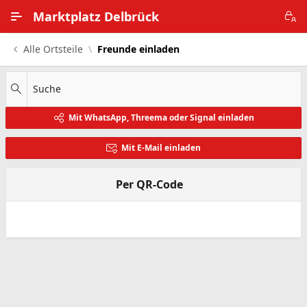
Zum Hauptinhalt wechseln
Marktplatz Delbrück
Alle Ortsteile
Freunde einladen
Alle Ortsteile
Impressum
Suche
Mit WhatsApp, Threema oder Signal einladen
Nutzungsbedingungen
Mit E-Mail einladen
Datenschutz
Per QR-Code