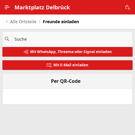
Zum Hauptinhalt wechseln
Marktplatz Delbrück
Alle Ortsteile
Freunde einladen
Alle Ortsteile
Impressum
Suche
Mit WhatsApp, Threema oder Signal einladen
Nutzungsbedingungen
Mit E-Mail einladen
Datenschutz
Per QR-Code