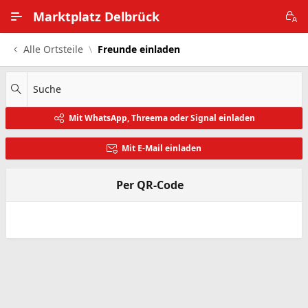
Zum Hauptinhalt wechseln
Marktplatz Delbrück
Alle Ortsteile
Freunde einladen
Alle Ortsteile
Impressum
Suche
Mit WhatsApp, Threema oder Signal einladen
Nutzungsbedingungen
Mit E-Mail einladen
Datenschutz
Per QR-Code