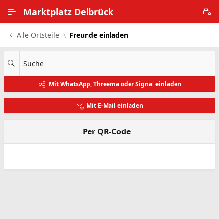
Zum Hauptinhalt wechseln
Marktplatz Delbrück
Alle Ortsteile
Freunde einladen
Alle Ortsteile
Impressum
Suche
Mit WhatsApp, Threema oder Signal einladen
Nutzungsbedingungen
Mit E-Mail einladen
Datenschutz
Per QR-Code