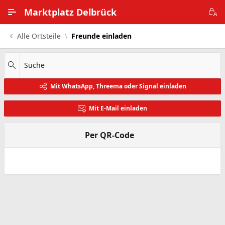
Zum Hauptinhalt wechseln
Marktplatz Delbrück
Alle Ortsteile
Freunde einladen
Alle Ortsteile
Impressum
Suche
Mit WhatsApp, Threema oder Signal einladen
Nutzungsbedingungen
Mit E-Mail einladen
Datenschutz
Per QR-Code