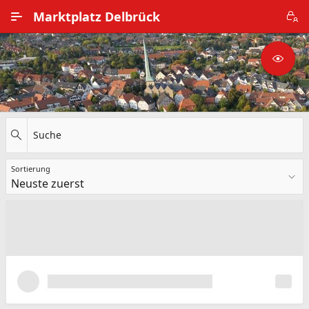
Zum Hauptinhalt wechseln
Marktplatz Delbrück
Alle Ortsteile
Impressum
Nutzungsbedingungen
Suche
Datenschutz
Sortierung