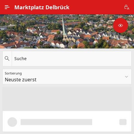
Zum Hauptinhalt wechseln
Marktplatz Delbrück
Alle Ortsteile
Impressum
Nutzungsbedingungen
Suche
Datenschutz
Sortierung