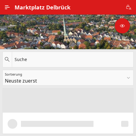
Zum Hauptinhalt wechseln
Marktplatz Delbrück
Alle Ortsteile
Impressum
Nutzungsbedingungen
Suche
Datenschutz
Sortierung