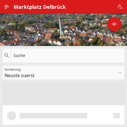
Zum Hauptinhalt wechseln
Marktplatz Delbrück
Alle Ortsteile
Impressum
Nutzungsbedingungen
Suche
Datenschutz
Sortierung