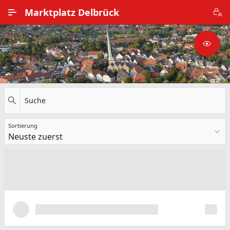
Zum Hauptinhalt wechseln
Marktplatz Delbrück
Alle Ortsteile
Impressum
Nutzungsbedingungen
Suche
Datenschutz
Sortierung