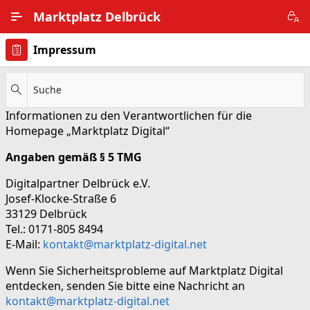
Zum Hauptinhalt wechseln
Marktplatz Delbrück
Impressum
Alle Ortsteile
Impressum
Suche
Informationen zu den Verantwortlichen für die
Nutzungsbedingungen
Homepage „Marktplatz Digital“
Datenschutz
Angaben gemäß § 5 TMG
Digitalpartner Delbrück e.V.
Josef-Klocke-Straße 6
33129 Delbrück
Tel.: 0171-805 8494
E-Mail:
kontakt@marktplatz-digital.net
Wenn Sie Sicherheitsprobleme auf Marktplatz Digital
entdecken, senden Sie bitte eine Nachricht an
kontakt@marktplatz-digital.net