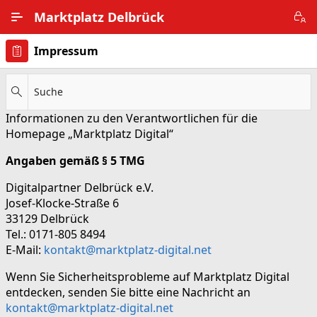
Zum Hauptinhalt wechseln
Marktplatz Delbrück
Impressum
Alle Ortsteile
Impressum
Suche
Informationen zu den Verantwortlichen für die
Nutzungsbedingungen
Homepage „Marktplatz Digital“
Datenschutz
Angaben gemäß § 5 TMG
Digitalpartner Delbrück e.V.
Josef-Klocke-Straße 6
33129 Delbrück
Tel.: 0171-805 8494
E-Mail:
kontakt@marktplatz-digital.net
Wenn Sie Sicherheitsprobleme auf Marktplatz Digital
entdecken, senden Sie bitte eine Nachricht an
kontakt@marktplatz-digital.net