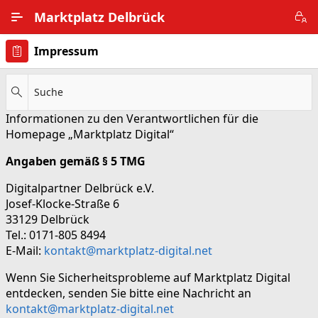
Zum Hauptinhalt wechseln
Marktplatz Delbrück
Impressum
Alle Ortsteile
Impressum
Suche
Informationen zu den Verantwortlichen für die
Nutzungsbedingungen
Homepage „Marktplatz Digital“
Datenschutz
Angaben gemäß § 5 TMG
Digitalpartner Delbrück e.V.
Josef-Klocke-Straße 6
33129 Delbrück
Tel.: 0171-805 8494
E-Mail:
kontakt@marktplatz-digital.net
Wenn Sie Sicherheitsprobleme auf Marktplatz Digital
entdecken, senden Sie bitte eine Nachricht an
kontakt@marktplatz-digital.net