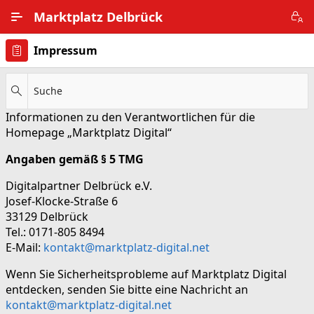
Zum Hauptinhalt wechseln
Marktplatz Delbrück
Impressum
Alle Ortsteile
Impressum
Suche
Informationen zu den Verantwortlichen für die
Nutzungsbedingungen
Homepage „Marktplatz Digital“
Datenschutz
Angaben gemäß § 5 TMG
Digitalpartner Delbrück e.V.
Josef-Klocke-Straße 6
33129 Delbrück
Tel.: 0171-805 8494
E-Mail:
kontakt@marktplatz-digital.net
Wenn Sie Sicherheitsprobleme auf Marktplatz Digital
entdecken, senden Sie bitte eine Nachricht an
kontakt@marktplatz-digital.net