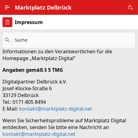
Zum Hauptinhalt wechseln
Marktplatz Delbrück
Impressum
Alle Ortsteile
Impressum
Suche
Informationen zu den Verantwortlichen für die
Nutzungsbedingungen
Homepage „Marktplatz Digital“
Datenschutz
Angaben gemäß § 5 TMG
Digitalpartner Delbrück e.V.
Josef-Klocke-Straße 6
33129 Delbrück
Tel.: 0171-805 8494
E-Mail:
kontakt@marktplatz-digital.net
Wenn Sie Sicherheitsprobleme auf Marktplatz Digital
entdecken, senden Sie bitte eine Nachricht an
kontakt@marktplatz-digital.net