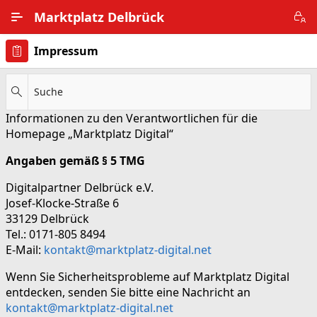
Zum Hauptinhalt wechseln
Marktplatz Delbrück
Impressum
Alle Ortsteile
Impressum
Suche
Informationen zu den Verantwortlichen für die
Nutzungsbedingungen
Homepage „Marktplatz Digital“
Datenschutz
Angaben gemäß § 5 TMG
Digitalpartner Delbrück e.V.
Josef-Klocke-Straße 6
33129 Delbrück
Tel.: 0171-805 8494
E-Mail:
kontakt@marktplatz-digital.net
Wenn Sie Sicherheitsprobleme auf Marktplatz Digital
entdecken, senden Sie bitte eine Nachricht an
kontakt@marktplatz-digital.net