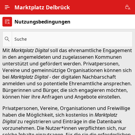
Zum Hauptinhalt wechseln
Marktplatz Delbrück
Nutzungsbedingungen
Alle Ortsteile
Impressum
Suche
Mit
Marktplatz Digital
soll das ehrenamtliche Engagement
Nutzungsbedingungen
in den angemeldeten und zugelassenen Kommunen
unterstützt und gefördert werden. Privatpersonen,
Datenschutz
Vereine und gemeinnützige Organisationen können sich
bei
Marktplatz Digital
- der digitalen Nachbarschaft
anmelden und so potentielle Ehrenamtliche ansprechen.
Bürgerinnen und Bürger, die sich engagieren möchten,
können hier ihre Anfragen und Angebote einstellen.
Privatpersonen, Vereine, Organisationen und Freiwillige
haben die Möglichkeit, sich kostenlos in
Marktplatz
Digital
zu registrieren und Einträge in die Datenbank
vorzunehmen. Die Nutzer*innen verpflichten sich, nur
solche Inhalte einzutragen, für die sie die erforderlichen