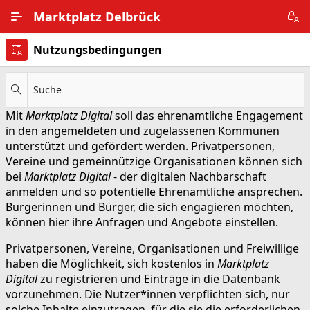
Zum Hauptinhalt wechseln
Marktplatz Delbrück
Nutzungsbedingungen
Alle Ortsteile
Impressum
Suche
Mit
Marktplatz Digital
soll das ehrenamtliche Engagement
Nutzungsbedingungen
in den angemeldeten und zugelassenen Kommunen
unterstützt und gefördert werden. Privatpersonen,
Datenschutz
Vereine und gemeinnützige Organisationen können sich
bei
Marktplatz Digital
- der digitalen Nachbarschaft
anmelden und so potentielle Ehrenamtliche ansprechen.
Bürgerinnen und Bürger, die sich engagieren möchten,
können hier ihre Anfragen und Angebote einstellen.
Privatpersonen, Vereine, Organisationen und Freiwillige
haben die Möglichkeit, sich kostenlos in
Marktplatz
Digital
zu registrieren und Einträge in die Datenbank
vorzunehmen. Die Nutzer*innen verpflichten sich, nur
solche Inhalte einzutragen, für die sie die erforderlichen