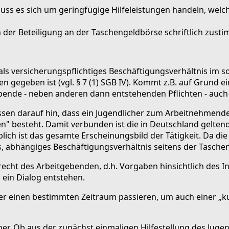
ss es sich um geringfügige Hilfeleistungen handeln, welche
 der Beteiligung an der Taschengeldbörse schriftlich zust
ls versicherungspflichtiges Beschäftigungsverhältnis im s
 gegeben ist (vgl. § 7 (1) SGB IV). Kommt z.B. auf Grund e
ende - neben anderen dann entstehenden Pflichten - auch 
sen darauf hin, dass ein Jugendlicher zum Arbeitnehmende
" besteht. Damit verbunden ist die in Deutschland geltend
eblich ist das gesamte Erscheinungsbild der Tätigkeit. Da d
es, abhängiges Beschäftigungsverhältnis seitens der Tasche
recht des Arbeitgebenden, d.h. Vorgaben hinsichtlich des I
 ein Dialog entstehen.
ber einen bestimmten Zeitraum passieren, um auch einer „k
her. Ob aus der zunächst einmaligen Hilfestellung des Jugend