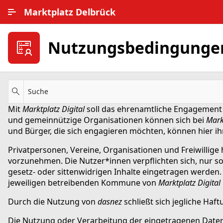
Zum Hauptinhalt wechseln
Marktplatz Delbrück
Alle Ortsteile
Nutzungsbedingunge
Impressum
Nutzungsbedingungen
Suche
Mit
Marktplatz Digital
soll das ehrenamtliche Engagement
Datenschutz
und gemeinnützige Organisationen können sich bei
Mark
und Bürger, die sich engagieren möchten, können hier ih
Privatpersonen, Vereine, Organisationen und Freiwillige 
vorzunehmen. Die Nutzer*innen verpflichten sich, nur solc
gesetz- oder sittenwidrigen Inhalte eingetragen werden. 
jeweiligen betreibenden Kommune von
Marktplatz Digital
Durch die Nutzung von
dasnez
schließt sich jegliche Haf
Die Nutzung oder Verarbeitung der eingetragenen Daten 