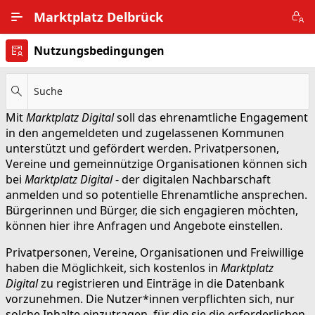
Zum Hauptinhalt wechseln
Marktplatz Delbrück
Nutzungsbedingungen
Alle Ortsteile
Impressum
Suche
Mit
Marktplatz Digital
soll das ehrenamtliche Engagement
Nutzungsbedingungen
in den angemeldeten und zugelassenen Kommunen
unterstützt und gefördert werden. Privatpersonen,
Datenschutz
Vereine und gemeinnützige Organisationen können sich
bei
Marktplatz Digital
- der digitalen Nachbarschaft
anmelden und so potentielle Ehrenamtliche ansprechen.
Bürgerinnen und Bürger, die sich engagieren möchten,
können hier ihre Anfragen und Angebote einstellen.
Privatpersonen, Vereine, Organisationen und Freiwillige
haben die Möglichkeit, sich kostenlos in
Marktplatz
Digital
zu registrieren und Einträge in die Datenbank
vorzunehmen. Die Nutzer*innen verpflichten sich, nur
solche Inhalte einzutragen, für die sie die erforderlichen