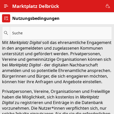
Zum Hauptinhalt wechseln
Marktplatz Delbrück
Nutzungsbedingungen
Alle Ortsteile
Impressum
Suche
Mit
Marktplatz Digital
soll das ehrenamtliche Engagement
Nutzungsbedingungen
in den angemeldeten und zugelassenen Kommunen
unterstützt und gefördert werden. Privatpersonen,
Datenschutz
Vereine und gemeinnützige Organisationen können sich
bei
Marktplatz Digital
- der digitalen Nachbarschaft
anmelden und so potentielle Ehrenamtliche ansprechen.
Bürgerinnen und Bürger, die sich engagieren möchten,
können hier ihre Anfragen und Angebote einstellen.
Privatpersonen, Vereine, Organisationen und Freiwillige
haben die Möglichkeit, sich kostenlos in
Marktplatz
Digital
zu registrieren und Einträge in die Datenbank
vorzunehmen. Die Nutzer*innen verpflichten sich, nur
solche Inhalte einzutragen, für die sie die erforderlichen