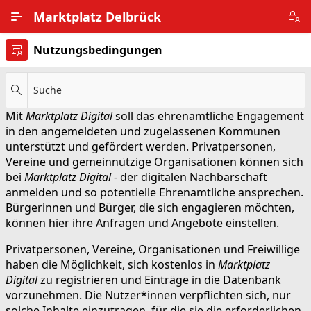
Zum Hauptinhalt wechseln
Marktplatz Delbrück
Nutzungsbedingungen
Alle Ortsteile
Impressum
Suche
Mit
Marktplatz Digital
soll das ehrenamtliche Engagement
Nutzungsbedingungen
in den angemeldeten und zugelassenen Kommunen
unterstützt und gefördert werden. Privatpersonen,
Datenschutz
Vereine und gemeinnützige Organisationen können sich
bei
Marktplatz Digital
- der digitalen Nachbarschaft
anmelden und so potentielle Ehrenamtliche ansprechen.
Bürgerinnen und Bürger, die sich engagieren möchten,
können hier ihre Anfragen und Angebote einstellen.
Privatpersonen, Vereine, Organisationen und Freiwillige
haben die Möglichkeit, sich kostenlos in
Marktplatz
Digital
zu registrieren und Einträge in die Datenbank
vorzunehmen. Die Nutzer*innen verpflichten sich, nur
solche Inhalte einzutragen, für die sie die erforderlichen