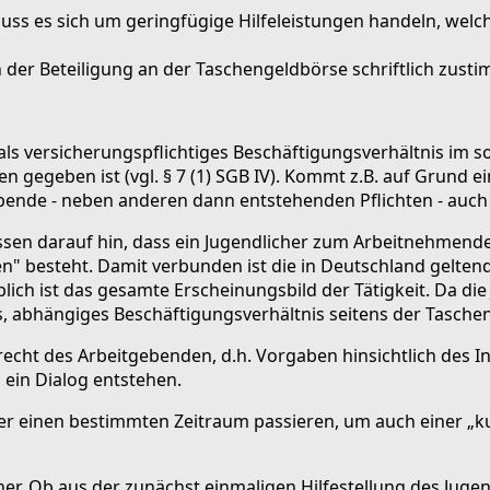
ss es sich um geringfügige Hilfeleistungen handeln, welche
 der Beteiligung an der Taschengeldbörse schriftlich zust
ls versicherungspflichtiges Beschäftigungsverhältnis im s
 gegeben ist (vgl. § 7 (1) SGB IV). Kommt z.B. auf Grund e
ende - neben anderen dann entstehenden Pflichten - auch 
sen darauf hin, dass ein Jugendlicher zum Arbeitnehmende
" besteht. Damit verbunden ist die in Deutschland geltend
eblich ist das gesamte Erscheinungsbild der Tätigkeit. Da d
es, abhängiges Beschäftigungsverhältnis seitens der Tasche
recht des Arbeitgebenden, d.h. Vorgaben hinsichtlich des I
 ein Dialog entstehen.
ber einen bestimmten Zeitraum passieren, um auch einer „k
her. Ob aus der zunächst einmaligen Hilfestellung des Jugend