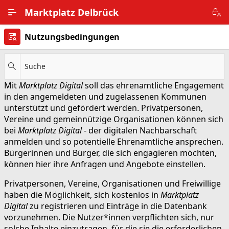
Zum Hauptinhalt wechseln
Marktplatz Delbrück
Nutzungsbedingungen
Alle Ortsteile
Impressum
Suche
Mit
Marktplatz Digital
soll das ehrenamtliche Engagement
Nutzungsbedingungen
in den angemeldeten und zugelassenen Kommunen
unterstützt und gefördert werden. Privatpersonen,
Datenschutz
Vereine und gemeinnützige Organisationen können sich
bei
Marktplatz Digital
- der digitalen Nachbarschaft
anmelden und so potentielle Ehrenamtliche ansprechen.
Bürgerinnen und Bürger, die sich engagieren möchten,
können hier ihre Anfragen und Angebote einstellen.
Privatpersonen, Vereine, Organisationen und Freiwillige
haben die Möglichkeit, sich kostenlos in
Marktplatz
Digital
zu registrieren und Einträge in die Datenbank
vorzunehmen. Die Nutzer*innen verpflichten sich, nur
solche Inhalte einzutragen, für die sie die erforderlichen