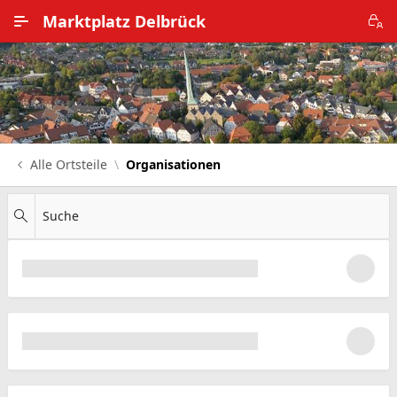
Zum Hauptinhalt wechseln
Marktplatz Delbrück
Alle Ortsteile
Impressum
Nutzungsbedingungen
Alle Ortsteile
Organisationen
Datenschutz
Suche