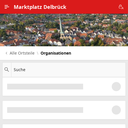
Zum Hauptinhalt wechseln
Marktplatz Delbrück
Alle Ortsteile
Impressum
Nutzungsbedingungen
Alle Ortsteile
Organisationen
Datenschutz
Suche