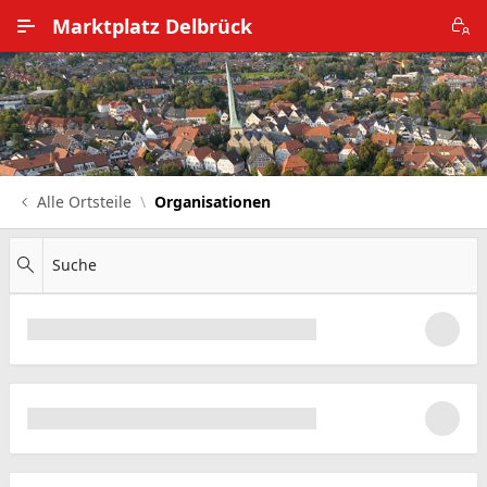
Zum Hauptinhalt wechseln
Marktplatz Delbrück
Alle Ortsteile
Impressum
Nutzungsbedingungen
Alle Ortsteile
Organisationen
Datenschutz
Suche