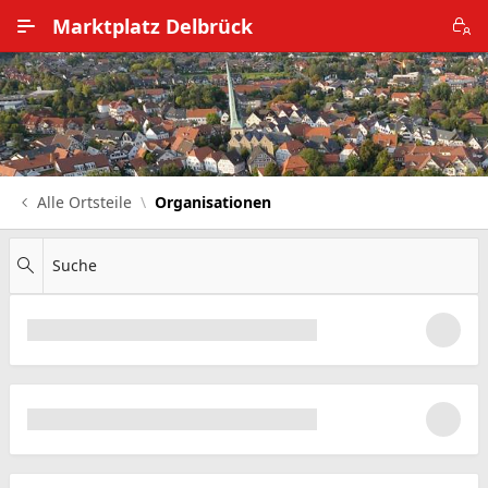
Zum Hauptinhalt wechseln
Marktplatz Delbrück
Alle Ortsteile
Impressum
Nutzungsbedingungen
Alle Ortsteile
Organisationen
Datenschutz
Suche