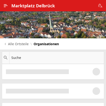
Zum Hauptinhalt wechseln
Marktplatz Delbrück
Alle Ortsteile
Impressum
Nutzungsbedingungen
Alle Ortsteile
Organisationen
Datenschutz
Suche