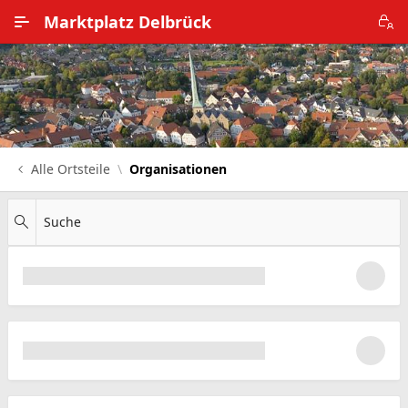
Zum Hauptinhalt wechseln
Marktplatz Delbrück
Alle Ortsteile
Impressum
Nutzungsbedingungen
Alle Ortsteile
Organisationen
Datenschutz
Suche