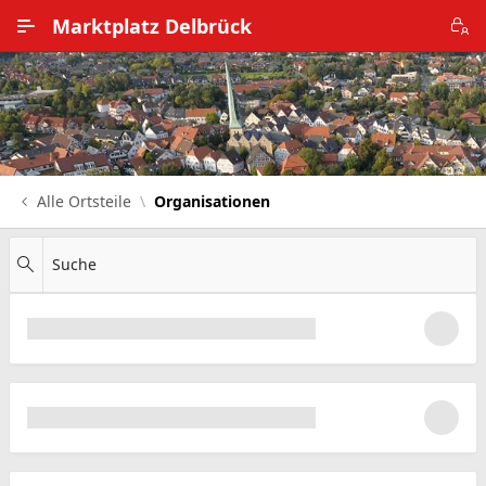
Zum Hauptinhalt wechseln
Marktplatz Delbrück
Alle Ortsteile
Impressum
Nutzungsbedingungen
Alle Ortsteile
Organisationen
Datenschutz
Suche