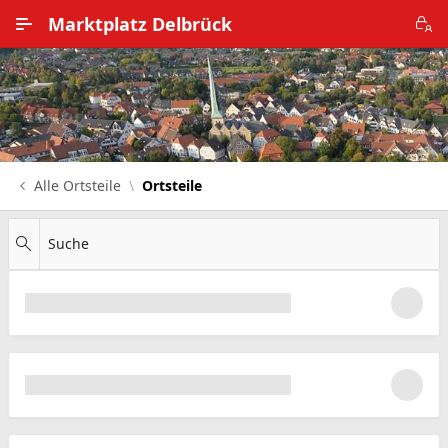
Zum Hauptinhalt wechseln
Marktplatz Delbrück
Alle Ortsteile
Impressum
Nutzungsbedingungen
Alle Ortsteile
Ortsteile
Datenschutz
Suche