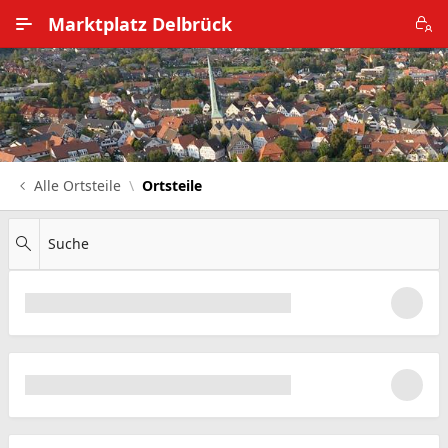
Zum Hauptinhalt wechseln
Marktplatz Delbrück
Alle Ortsteile
Impressum
Nutzungsbedingungen
Alle Ortsteile
Ortsteile
Datenschutz
Suche