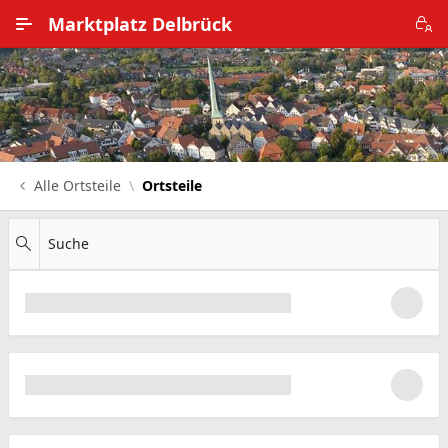
Zum Hauptinhalt wechseln
Marktplatz Delbrück
Alle Ortsteile
Impressum
Nutzungsbedingungen
Alle Ortsteile
Ortsteile
Datenschutz
Suche