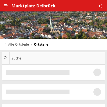
Zum Hauptinhalt wechseln
Marktplatz Delbrück
Alle Ortsteile
Impressum
Nutzungsbedingungen
Alle Ortsteile
Ortsteile
Datenschutz
Suche