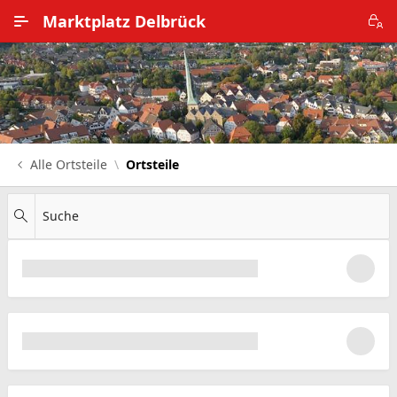
Zum Hauptinhalt wechseln
Marktplatz Delbrück
Alle Ortsteile
Impressum
Nutzungsbedingungen
Alle Ortsteile
Ortsteile
Datenschutz
Suche