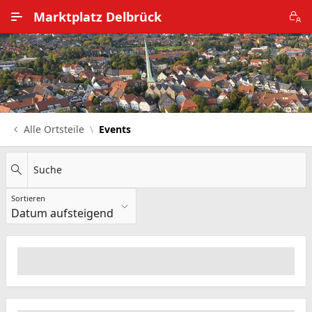
Zum Hauptinhalt wechseln
Marktplatz Delbrück
Alle Ortsteile
Impressum
Nutzungsbedingungen
Alle Ortsteile
Events
Datenschutz
Suche
Sortieren