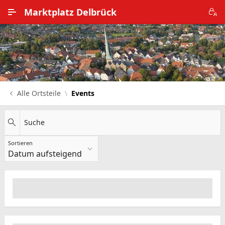
Zum Hauptinhalt wechseln
Marktplatz Delbrück
Alle Ortsteile
Impressum
Nutzungsbedingungen
Alle Ortsteile
Events
Datenschutz
Suche
Sortieren