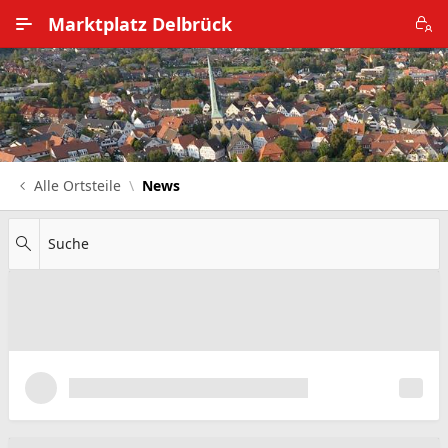
Zum Hauptinhalt wechseln
Marktplatz Delbrück
Alle Ortsteile
Impressum
Nutzungsbedingungen
Alle Ortsteile
News
Datenschutz
Suche