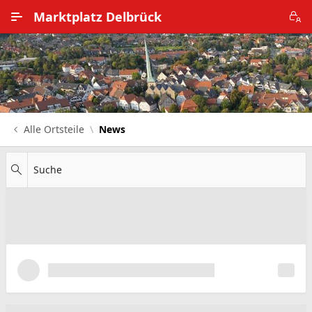
Zum Hauptinhalt wechseln
Marktplatz Delbrück
Alle Ortsteile
Impressum
Nutzungsbedingungen
Alle Ortsteile
News
Datenschutz
Suche