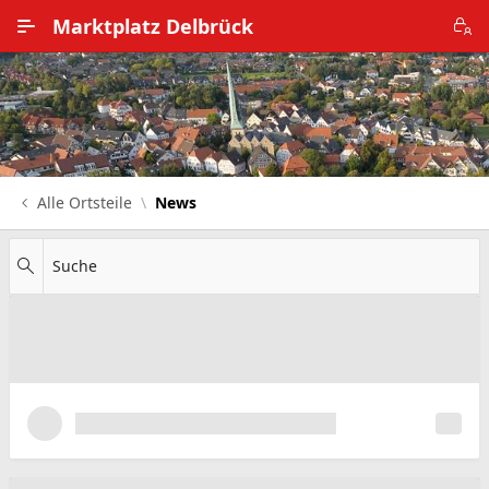
Zum Hauptinhalt wechseln
Marktplatz Delbrück
Alle Ortsteile
Impressum
Nutzungsbedingungen
Alle Ortsteile
News
Datenschutz
Suche