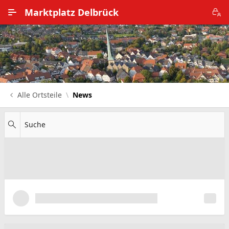
Zum Hauptinhalt wechseln
Marktplatz Delbrück
Alle Ortsteile
Impressum
Nutzungsbedingungen
Alle Ortsteile
News
Datenschutz
Suche