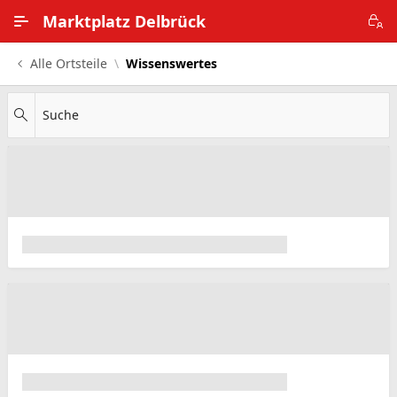
Zum Hauptinhalt wechseln
Marktplatz Delbrück
Alle Ortsteile
Wissenswertes
Alle Ortsteile
Impressum
Suche
Nutzungsbedingungen
Datenschutz