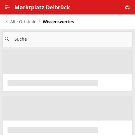
Zum Hauptinhalt wechseln
Marktplatz Delbrück
Alle Ortsteile
Wissenswertes
Alle Ortsteile
Impressum
Suche
Nutzungsbedingungen
Datenschutz