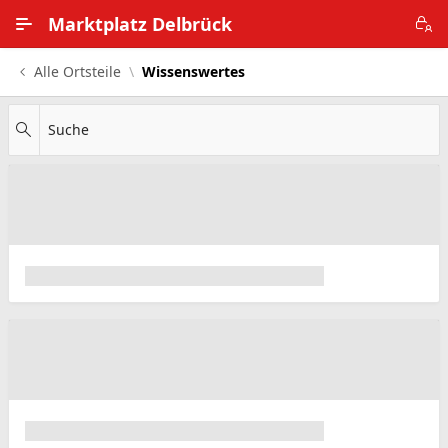
Zum Hauptinhalt wechseln
Marktplatz Delbrück
Alle Ortsteile
Wissenswertes
Alle Ortsteile
Impressum
Suche
Nutzungsbedingungen
Datenschutz