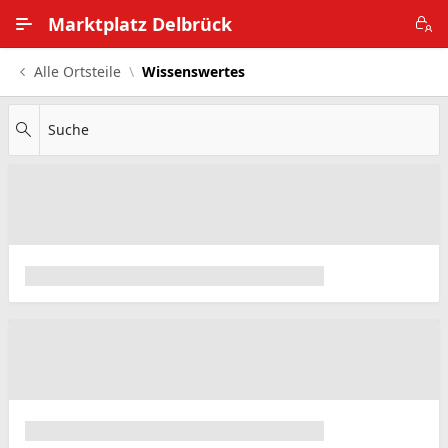
Zum Hauptinhalt wechseln
Marktplatz Delbrück
Alle Ortsteile
Wissenswertes
Alle Ortsteile
Impressum
Suche
Nutzungsbedingungen
Datenschutz