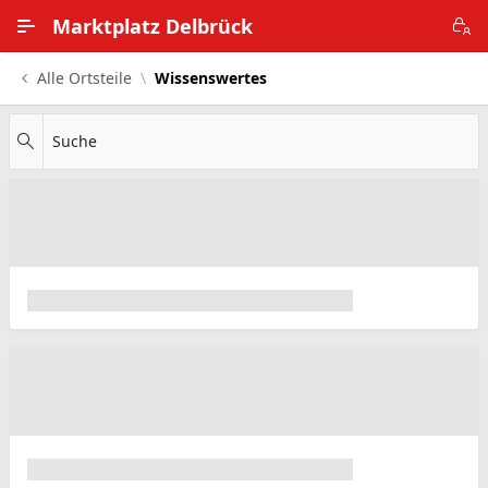
Zum Hauptinhalt wechseln
Marktplatz Delbrück
Alle Ortsteile
Wissenswertes
Alle Ortsteile
Impressum
Suche
Nutzungsbedingungen
Datenschutz