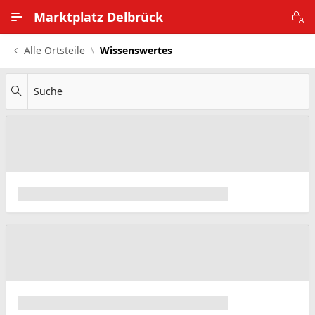
Zum Hauptinhalt wechseln
Marktplatz Delbrück
Alle Ortsteile
Wissenswertes
Alle Ortsteile
Impressum
Suche
Nutzungsbedingungen
Datenschutz